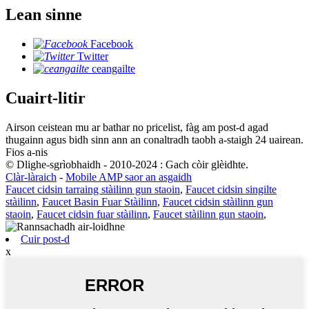
Lean sinne
Facebook
Twitter
ceangailte
Cuairt-litir
Airson ceistean mu ar bathar no pricelist, fàg am post-d agad
thugainn agus bidh sinn ann an conaltradh taobh a-staigh 24 uairean.
Fios a-nis
© Dlighe-sgrìobhaidh - 2010-2024 : Gach còir glèidhte.
Clàr-làraich
-
Mobile AMP saor an asgaidh
Faucet cidsin tarraing stàilinn gun staoin
,
Faucet cidsin singilte
stàilinn
,
Faucet Basin Fuar Stàilinn
,
Faucet cidsin stàilinn gun
staoin
,
Faucet cidsin fuar stàilinn
,
Faucet stàilinn gun staoin
,
Cuir post-d
x