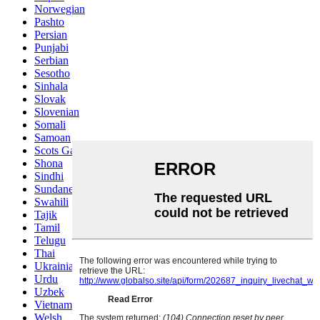
Norwegian
Pashto
Persian
Punjabi
Serbian
Sesotho
Sinhala
Slovak
Slovenian
Somali
Samoan
Scots Gaelic
Shona
Sindhi
Sundanese
Swahili
Tajik
Tamil
Telugu
Thai
Ukrainian
Urdu
Uzbek
Vietnamese
Welsh