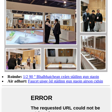
Roimhe:
1/2 90 ° Bhalbhaichean ceàrn stàilinn gun staoin
Air adhart:
Faucet uisge òil stàilinn gun staoin airson cidsin