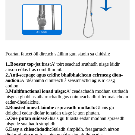
Feartan faucet òil dìreach stàilinn gun staoin sa chidsin:
1..Booster top-jet fras:
A’ toirt seachad sruthadh uisge làidir
airson eòlas fras comhfhurtail.
2.Anti-seepage agus cridhe bhalbhaichean ceirmeag dìon-
aodion:
A ’dèanamh cinnteach à seasmhachd agus a’ casg
aodion.
3.Multifunctional ionad uisge:
A’ ceadachadh modhan sruthadh
uisge a ghabhas atharrachadh gus coinneachadh ri feumalachdan
eadar-dhealaichte.
4.Boosted inneal-làimhe / spraeadh mullach:
Gluais gu
dòigheil eadar diofar ionadan uisge le aon phutan.
5.One-putan suidse:
Gluais gu furasta eadar modhan spraeadh
uisge le suathadh sìmplidh.
6.Easy a chleachdadh:
Stàladh sìmplidh, freagarrach airson
diofar ghoireasan fras, airson eòlas gun duilgheadas.