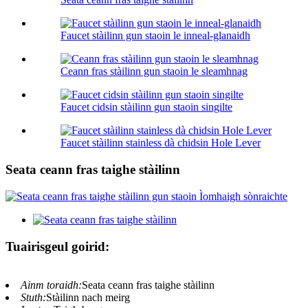
Faucet stàilinn gun staoin le inneal-glanaidh
Ceann fras stàilinn gun staoin le sleamhnag
Faucet cidsin stàilinn gun staoin singilte
Faucet stàilinn stainless dà chidsin Hole Lever
Seata ceann fras taighe stàilinn
Tuairisgeul goirid:
Ainm toraidh:
Seata ceann fras taighe stàilinn
Stuth:
Stàilinn nach meirg