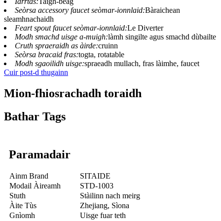
Iarrtas:
Taigh-beag
Seòrsa accessory faucet seòmar-ionnlaid:
Bàraichean
sleamhnachaidh
Feart spout faucet seòmar-ionnlaid:
Le Diverter
Modh smachd uisge a-muigh:
làmh singilte agus smachd dùbailte
Cruth spraeraidh as àirde:
cruinn
Seòrsa bracaid fras:
togta, rotatable
Modh sgaoilidh uisge:
spraeadh mullach, fras làimhe, faucet
Cuir post-d thugainn
Mion-fhiosrachadh toraidh
Bathar Tags
Paramadair
Ainm Brand
SITAIDE
Modail Àireamh
STD-1003
Stuth
Stàilinn nach meirg
Àite Tùs
Zhejiang, Sìona
Gnìomh
Uisge fuar teth