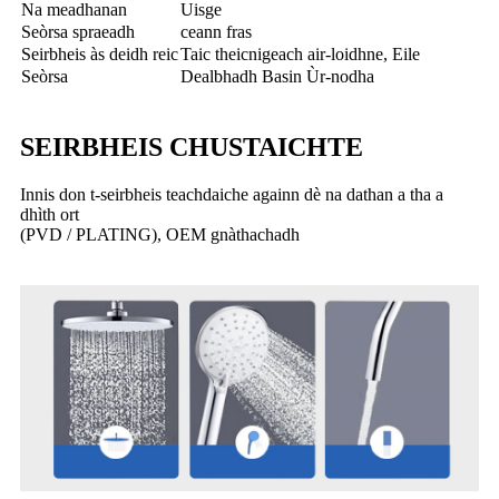
Na meadhanan
Uisge
Seòrsa spraeadh
ceann fras
Seirbheis às deidh reic
Taic theicnigeach air-loidhne, Eile
Seòrsa
Dealbhadh Basin Ùr-nodha
SEIRBHEIS CHUSTAICHTE
Innis don t-seirbheis teachdaiche againn dè na dathan a tha a
dhìth ort
(PVD / PLATING), OEM gnàthachadh