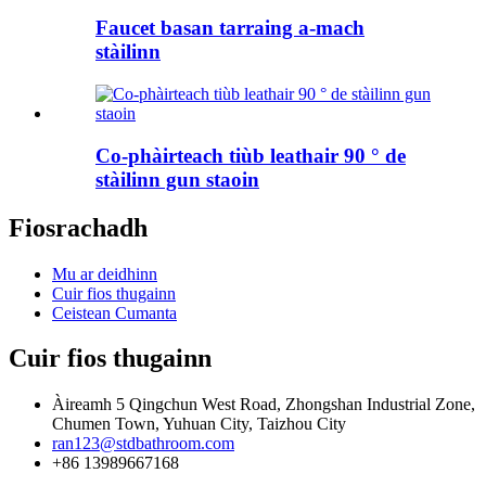
Faucet basan tarraing a-mach
stàilinn
Co-phàirteach tiùb leathair 90 ° de
stàilinn gun staoin
Fiosrachadh
Mu ar deidhinn
Cuir fios thugainn
Ceistean Cumanta
Cuir fios thugainn
Àireamh 5 Qingchun West Road, Zhongshan Industrial Zone,
Chumen Town, Yuhuan City, Taizhou City
ran123@stdbathroom.com
+86 13989667168