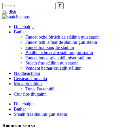
English
Dhachaigh
Bathar
Faucet ochd òirlich de stàilinn gun staoin
Faucet teth is fuar de stàilinn gun staoin
Faucet fuar singilte stàilinn
Bhalbhaiche ceàrn stàilinn gun staoin
Faucet inneal-glanaidh uisge stàilinn
Sreath fras stàilinn gun staoin
Pendant bathar-cruaidh stàilinn
Naidheachdan
Ceistean Cumanta
Mu ar deidhinn
Turas Factaraidh
Cuir fios thugainn
Dhachaigh
Bathar
Sreath fras stàilinn gun staoin
Roinnean-seòrsa