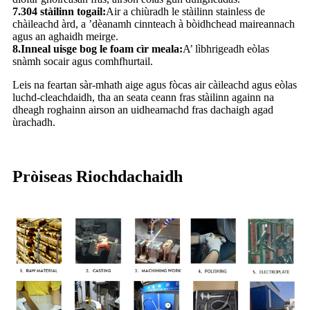
7.304 stàilinn togail:
Air a chiùradh le stàilinn stainless de
chàileachd àrd, a ’dèanamh cinnteach à bòidhchead maireannach
agus an aghaidh meirge.
8.Inneal uisge bog le foam cìr meala:
A’ lìbhrigeadh eòlas
snàmh socair agus comhfhurtail.
Leis na feartan sàr-mhath aige agus fòcas air càileachd agus eòlas
luchd-cleachdaidh, tha an seata ceann fras stàilinn againn na
dheagh roghainn airson an uidheamachd fras dachaigh agad
ùrachadh.
Pròiseas Riochdachaidh