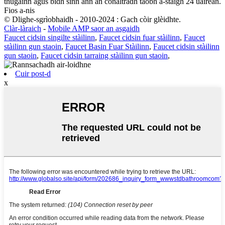
thugainn agus bidh sinn ann an conaltradh taobh a-staigh 24 uairean.
Fios a-nis
© Dlighe-sgrìobhaidh - 2010-2024 : Gach còir glèidhte.
Clàr-làraich
-
Mobile AMP saor an asgaidh
Faucet cidsin singilte stàilinn
,
Faucet cidsin fuar stàilinn
,
Faucet
stàilinn gun staoin
,
Faucet Basin Fuar Stàilinn
,
Faucet cidsin stàilinn
gun staoin
,
Faucet cidsin tarraing stàilinn gun staoin
,
Cuir post-d
x