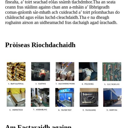
fìnealta, a’ toirt seachad eòlas snàmh tlachdmhor.Tha an seata
ceann fras stàilinn againn chan ann a-mhàin a’ lìbhrigeadh
comas-gnìomh sàr-mhath ach cuideachd a’ toirt prìomhachas do
chàileachd agus eòlas luchd-cleachdaidh.Tha e na dheagh
roghainn airson an uidheamachd fras dachaigh agad ùrachadh.
Pròiseas Riochdachaidh
Am Factaraidh againn