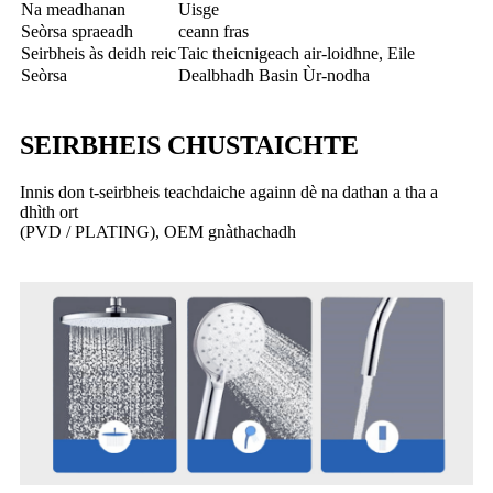
Na meadhanan
Uisge
Seòrsa spraeadh
ceann fras
Seirbheis às deidh reic
Taic theicnigeach air-loidhne, Eile
Seòrsa
Dealbhadh Basin Ùr-nodha
SEIRBHEIS CHUSTAICHTE
Innis don t-seirbheis teachdaiche againn dè na dathan a tha a
dhìth ort
(PVD / PLATING), OEM gnàthachadh