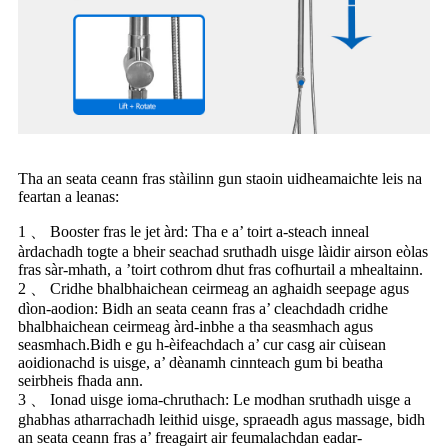
Tha an seata ceann fras stàilinn gun staoin uidheamaichte leis na
feartan a leanas:
1 、 Booster fras le jet àrd: Tha e a’ toirt a-steach inneal
àrdachadh togte a bheir seachad sruthadh uisge làidir airson eòlas
fras sàr-mhath, a ’toirt cothrom dhut fras cofhurtail a mhealtainn.
2 、 Cridhe bhalbhaichean ceirmeag an aghaidh seepage agus
dìon-aodion: Bidh an seata ceann fras a’ cleachdadh cridhe
bhalbhaichean ceirmeag àrd-inbhe a tha seasmhach agus
seasmhach.Bidh e gu h-èifeachdach a’ cur casg air cùisean
aoidionachd is uisge, a’ dèanamh cinnteach gum bi beatha
seirbheis fhada ann.
3 、 Ionad uisge ioma-chruthach: Le modhan sruthadh uisge a
ghabhas atharrachadh leithid uisge, spraeadh agus massage, bidh
an seata ceann fras a’ freagairt air feumalachdan eadar-