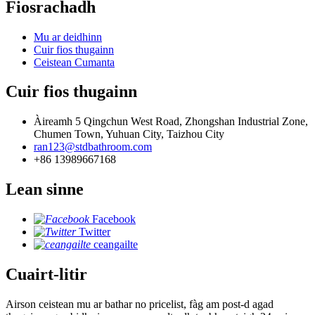
Fiosrachadh
Mu ar deidhinn
Cuir fios thugainn
Ceistean Cumanta
Cuir fios thugainn
Àireamh 5 Qingchun West Road, Zhongshan Industrial Zone,
Chumen Town, Yuhuan City, Taizhou City
ran123@stdbathroom.com
+86 13989667168
Lean sinne
Facebook
Twitter
ceangailte
Cuairt-litir
Airson ceistean mu ar bathar no pricelist, fàg am post-d agad