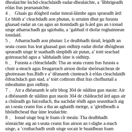
dhealaichte luchd-cleachdaidh eadar-dhealaichte, a ’lìbhrigeadh
eòlas fras pearsanaichte.
4 、 Gluais gu dòigheil eadar inneal-làimhe agus spraeadh àrd:
Le bhith a’ cleachdadh aon phutan, is urrainn dhut gu furasta
gluasad eadar an cas agus an tionndadh gu h-àrd gus an t-ionad
uisge atharrachadh gu sgiobalta, a ’gabhail ri diofar roghainnean
ionnlaid.
5 、 Atharrachadh aon phutan: Le dealbhadh tùrail, leigidh an
seata ceann fras leat gluasad gun oidhirp eadar diofar dhòighean
spraeadh uisge le suathadh sìmplidh air putan, a’ toirt seachad
goireasachd agus a ’sàbhaladh ùine is oidhirp.
6 、 Furasta a chleachdadh: Tha an seata ceann fras furasta a
chuir a-steach agus freagarrach airson diofar sheòrsaichean de
ghoireasan fras.Bidh e a’ dèanamh cinnteach à eòlas cleachdaidh
èifeachdach gun stad, a’ toirt cothrom dhut fras chofhurtail a
mhealtainn gun oidhirp.
7 、 Air a dhèanamh le uèir bhog 304 de stàilinn gun staoin: Air
a dhèanamh de stàilinn gun staoin 304 de chàileachd àrd agus air
a chiùradh gu faiceallach, tha uachdar rèidh agus seasmhach aig
an t-seata ceann fras a tha an aghaidh meirge, a ’gleidheadh ​​​​a
bhòidhchead thar ùine leudaichte.
8 、 Ionad uisge bog le foam cìr meala: Tha dealbhadh
sònraichte aig an t-seata ceann fras airson an t-slighe a-mach
uisge, a ’cruthachadh sruth uisge socair le buaidhean foam