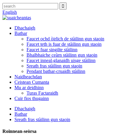
English
Dhachaigh
Bathar
Faucet ochd òirlich de stàilinn gun staoin
Faucet teth is fuar de stàilinn gun staoin
Faucet fuar singilte stàilinn
Bhalbhaiche ceàrn stàilinn gun staoin
Faucet inneal-glanaidh uisge stàilinn
Sreath fras stàilinn gun staoin
Pendant bathar-cruaidh stàilinn
Naidheachdan
Ceistean Cumanta
Mu ar deidhinn
Turas Factaraidh
Cuir fios thugainn
Dhachaigh
Bathar
Sreath fras stàilinn gun staoin
Roinnean-seòrsa