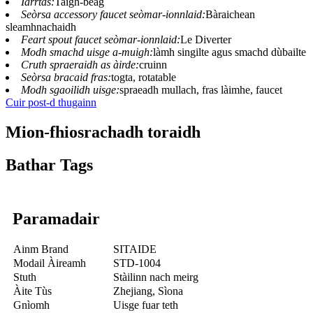
Iarrtas:
Taigh-beag
Seòrsa accessory faucet seòmar-ionnlaid:
Bàraichean
sleamhnachaidh
Feart spout faucet seòmar-ionnlaid:
Le Diverter
Modh smachd uisge a-muigh:
làmh singilte agus smachd dùbailte
Cruth spraeraidh as àirde:
cruinn
Seòrsa bracaid fras:
togta, rotatable
Modh sgaoilidh uisge:
spraeadh mullach, fras làimhe, faucet
Cuir post-d thugainn
Mion-fhiosrachadh toraidh
Bathar Tags
Paramadair
Ainm Brand
SITAIDE
Modail Àireamh
STD-1004
Stuth
Stàilinn nach meirg
Àite Tùs
Zhejiang, Sìona
Gnìomh
Uisge fuar teth