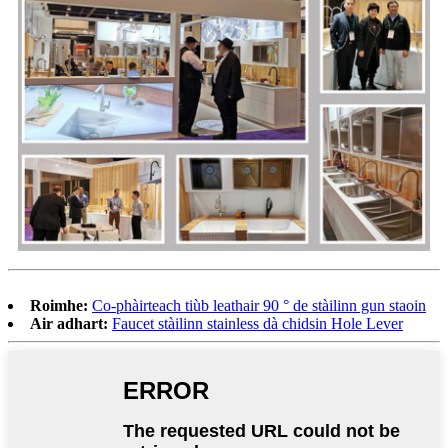
Roimhe:
Co-phàirteach tiùb leathair 90 ° de stàilinn gun staoin
Air adhart:
Faucet stàilinn stainless dà chidsin Hole Lever