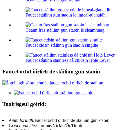
Faucet stàilinn gun staoin le inneal-glanaidh
Ceann fras stàilinn gun staoin le sleamhnag
Faucet cidsin stàilinn gun staoin singilte
Faucet stàilinn stainless dà chidsin Hole Lever
Faucet ochd òirlich de stàilinn gun staoin
Tuairisgeul goirid:
Ainm toraidh:
Faucet ochd òirlich de stàilinn gun staoin
Crìochnaichte:
Chrome/Nickle/Òr/Dubh