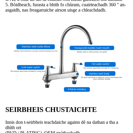
5. Bòidheach, furasta a bhith fo chùram, cuairteachadh 360 ° an-
asgaidh, nas freagarraiche airson uisge a chleachdadh.
SEIRBHEIS CHUSTAICHTE
Innis don t-seirbheis teachdaiche againn dè na dathan a tha a
dhìth ort
(PVD / PLATING), OEM gnàthachadh