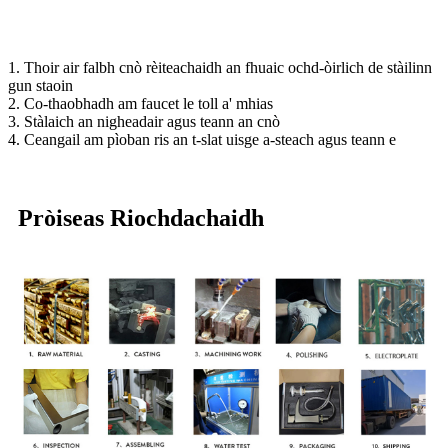
1. Thoir air falbh cnò rèiteachaidh an fhuaic ochd-òirlich de stàilinn
gun staoin
2. Co-thaobhadh am faucet le toll a' mhias
3. Stàlaich an nigheadair agus teann an cnò
4. Ceangail am pìoban ris an t-slat uisge a-steach agus teann e
Pròiseas Riochdachaidh