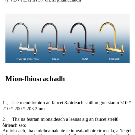
Mion-fhiosrachadh
1 、 Is e meud toraidh an faucet 8-òirleach stàilinn gun staoin 310 *
210 * 200 * 203.2mm
2 、 Tha na feartan mionaideach a leanas aig an faucet steel8-
òirleach seo:
An toiseach, tha e uidheamaichte le inneal-adhair cìr meala, a ’leigeil