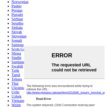
Norwegian
Pashto
Persian
Punjabi
Serbian
Sesotho
Sinhala
Slovak
Slovenian
Somali
Samoan
Scots Gaelic
Shona
Sindhi
Sundanese
Swahili
Tajik
Tamil
Telugu
Thai
Ukrainian
Urdu
Uzbek
Vietnamese
Welsh