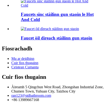
Faucets sinc stàilinn gun staoin le Hot
And Cold
Faucet òil dìreach stàilinn gun staoin
Fiosrachadh
Mu ar deidhinn
Cuir fios thugainn
Ceistean Cumanta
Cuir fios thugainn
Àireamh 5 Qingchun West Road, Zhongshan Industrial Zone,
Chumen Town, Yuhuan City, Taizhou City
ran123@stdbathroom.com
+86 13989667168