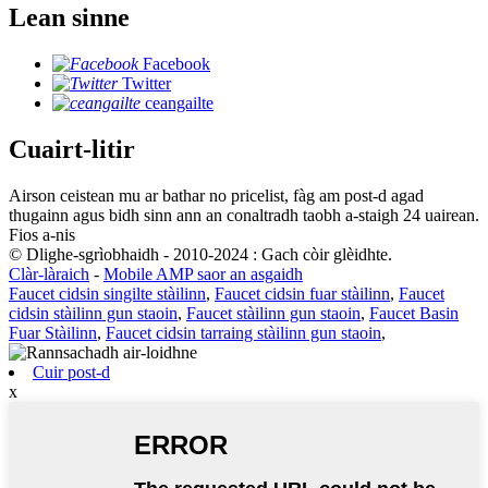
Lean sinne
Facebook
Twitter
ceangailte
Cuairt-litir
Airson ceistean mu ar bathar no pricelist, fàg am post-d agad
thugainn agus bidh sinn ann an conaltradh taobh a-staigh 24 uairean.
Fios a-nis
© Dlighe-sgrìobhaidh - 2010-2024 : Gach còir glèidhte.
Clàr-làraich
-
Mobile AMP saor an asgaidh
Faucet cidsin singilte stàilinn
,
Faucet cidsin fuar stàilinn
,
Faucet
cidsin stàilinn gun staoin
,
Faucet stàilinn gun staoin
,
Faucet Basin
Fuar Stàilinn
,
Faucet cidsin tarraing stàilinn gun staoin
,
Cuir post-d
x