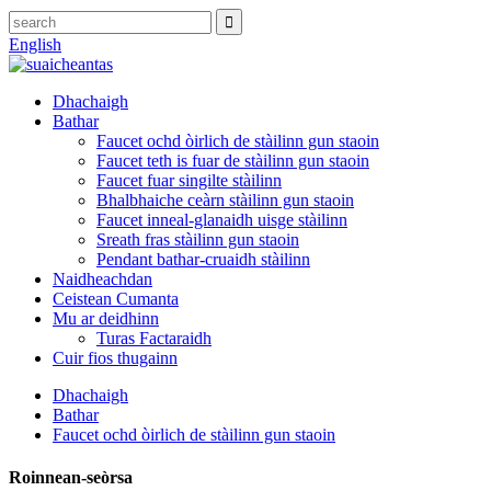
English
Dhachaigh
Bathar
Faucet ochd òirlich de stàilinn gun staoin
Faucet teth is fuar de stàilinn gun staoin
Faucet fuar singilte stàilinn
Bhalbhaiche ceàrn stàilinn gun staoin
Faucet inneal-glanaidh uisge stàilinn
Sreath fras stàilinn gun staoin
Pendant bathar-cruaidh stàilinn
Naidheachdan
Ceistean Cumanta
Mu ar deidhinn
Turas Factaraidh
Cuir fios thugainn
Dhachaigh
Bathar
Faucet ochd òirlich de stàilinn gun staoin
Roinnean-seòrsa