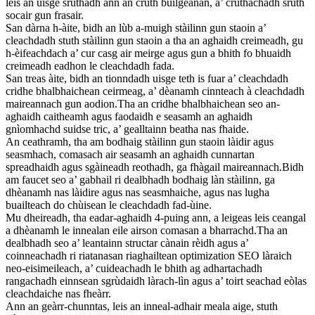
leis an uisge sruthadh ann an cruth builgeanan, a’ cruthachadh sruth
socair gun frasair.
San dàrna h-àite, bidh an lùb a-muigh stàilinn gun staoin a’
cleachdadh stuth stàilinn gun staoin a tha an aghaidh creimeadh, gu
h-èifeachdach a’ cur casg air meirge agus gun a bhith fo bhuaidh
creimeadh eadhon le cleachdadh fada.
San treas àite, bidh an tionndadh uisge teth is fuar a’ cleachdadh
cridhe bhalbhaichean ceirmeag, a’ dèanamh cinnteach à cleachdadh
maireannach gun aodion.Tha an cridhe bhalbhaichean seo an-
aghaidh caitheamh agus faodaidh e seasamh an aghaidh
gnìomhachd suidse tric, a’ gealltainn beatha nas fhaide.
An ceathramh, tha am bodhaig stàilinn gun staoin làidir agus
seasmhach, comasach air seasamh an aghaidh cunnartan
spreadhaidh agus sgàineadh reothadh, ga fhàgail maireannach.Bidh
am faucet seo a’ gabhail ri dealbhadh bodhaig làn stàilinn, ga
dhèanamh nas làidire agus nas seasmhaiche, agus nas lugha
buailteach do chùisean le cleachdadh fad-ùine.
Mu dheireadh, tha eadar-aghaidh 4-puing ann, a leigeas leis ceangal
a dhèanamh le innealan eile airson comasan a bharrachd.Tha an
dealbhadh seo a’ leantainn structar cànain rèidh agus a’
coinneachadh ri riatanasan riaghailtean optimization SEO làraich
neo-eisimeileach, a’ cuideachadh le bhith ag adhartachadh
rangachadh einnsean sgrùdaidh làrach-lìn agus a’ toirt seachad eòlas
cleachdaiche nas fheàrr.
Ann an geàrr-chunntas, leis an inneal-adhair meala aige, stuth