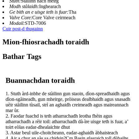
Stuth:
Stàilinn nach meirg
Modh stàlaidh:
Inghearach
Ge bith an e uisge teth is fuar:
Tha
Valve Core:
Core Valve ceirmeach
Modail:
STD-7006
Cuir post-d thugainn
Mion-fhiosrachadh toraidh
Bathar Tags
Buannachdan toraidh
1. Stuth àrd-inbhe de stàilinn gun staoin, dìon-spreadhaidh agus
dìon-sgàineadh, gun mheirge, pròiseas dealbhaidh agus snasadh
uèir stàilinn tùsail, strì an aghaidh creimeadh agus maireannach
mar ùr.
2. Faodar fuachd is teth atharrachadh leotha fhèin agus
atharrachadh a rèir toil: atharrachadh dà-ìre uisge teth is fuar, a’
toirt eòlas eadar-dhealaichte dhut
3. Astar beul uile-choitcheann, eadar-aghaidh àbhaisteach
4. Air a chur an sàs sa chidsin?Cm Basin glasraich toll dùbailte