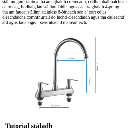
stàilinn gun staoin a tha an aghaidh creimeadh, cridhe bhalbhaichean
ceirmeag, bodhaig làn stàilinn làidir, agus eadar-aghaidh 4-puing,
tha am faucet stàilinn stainless 8-òirleach seo a’ toirt eòlas
cleachdaiche comhfhurtail do luchd-cleachdaidh agus tha càileachd
àrd agus fada aige. - seasmhachd maireannach.
Tutorial stàladh