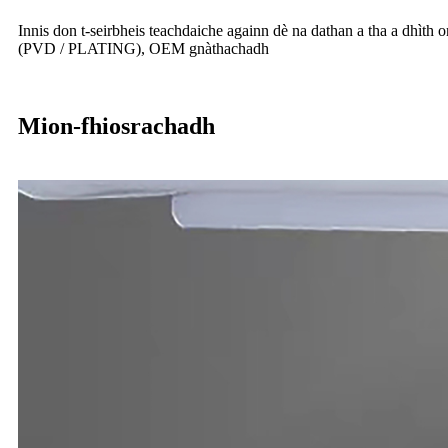
Innis don t-seirbheis teachdaiche againn dè na dathan a tha a dhìth o
(PVD / PLATING), OEM gnàthachadh
Mion-fhiosrachadh