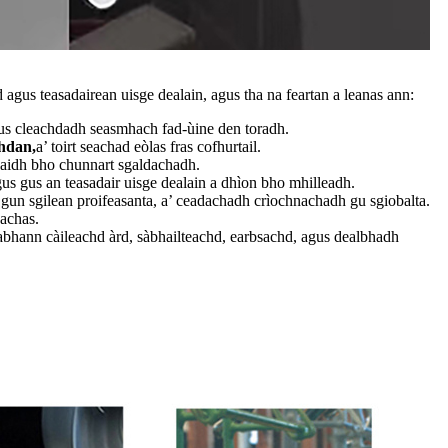
 agus teasadairean uisge dealain, agus tha na feartan a leanas ann:
gus cleachdadh seasmhach fad-ùine den toradh.
chdan,
a’ toirt seachad eòlas fras cofhurtail.
daidh bho chunnart sgaldachadh.
us gus an teasadair uisge dealain a dhìon bho mhilleadh.
ta gun sgilean proifeasanta, a’ ceadachadh crìochnachadh gu sgiobalta.
eachas.
tabhann càileachd àrd, sàbhailteachd, earbsachd, agus dealbhadh