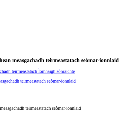
haichean measgachadh teirmeastatach seòmar-ionnlaid
an measgachadh teirmeastatach seòmar-ionnlaid