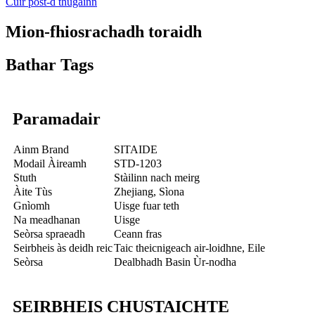
Cuir post-d thugainn
Mion-fhiosrachadh toraidh
Bathar Tags
Paramadair
Ainm Brand
SITAIDE
Modail Àireamh
STD-1203
Stuth
Stàilinn nach meirg
Àite Tùs
Zhejiang, Sìona
Gnìomh
Uisge fuar teth
Na meadhanan
Uisge
Seòrsa spraeadh
Ceann fras
Seirbheis às deidh reic
Taic theicnigeach air-loidhne, Eile
Seòrsa
Dealbhadh Basin Ùr-nodha
SEIRBHEIS CHUSTAICHTE