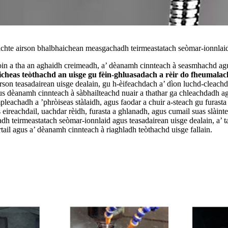
raichte airson bhalbhaichean measgachadh teirmeastatach seòmar-ionnlaid
aoin a tha an aghaidh creimeadh, a’ dèanamh cinnteach à seasmhachd a
cheas teòthachd an uisge gu fèin-ghluasadach a rèir do fheumala
on teasadairean uisge dealain, gu h-èifeachdach a’ dìon luchd-cleach
us dèanamh cinnteach à sàbhailteachd nuair a thathar ga chleachdadh ag
mpleachadh a ’phròiseas stàlaidh, agus faodar a chuir a-steach gu furas
 eireachdail, uachdar rèidh, furasta a ghlanadh, agus cumail suas slàint
h teirmeastatach seòmar-ionnlaid agus teasadairean uisge dealain, a’ 
tail agus a’ dèanamh cinnteach à riaghladh teòthachd uisge fallain.