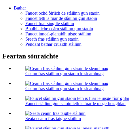
Bathar
Faucet ochd òirlich de stàilinn gun staoin
Faucet teth is fuar de stàilinn gun staoin
Faucet fuar singilte stàilinn
Bhalbhaiche ceàrn stàilinn gun staoin
Faucet inneal-glanaidh uisge stàilinn
Sreath fras stàilinn gun staoin
Pendant bathar-cruaidh stàilinn
Feartan sònraichte
Ceann fras stàilinn gun staoin le sleamhnag
Ceann fras stàilinn gun staoin le sleamhnag
Faucet stàilinn gun staoin teth is fuar le uisge fìor-ghlan
Seata ceann fras taighe stàilinn