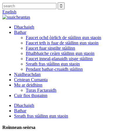
English
Dhachaigh
Bathar
Faucet ochd òirlich de stàilinn gun staoin
Faucet teth is fuar de stàilinn gun staoin
Faucet fuar singilte stàilinn
Bhalbhaiche ceàrn stàilinn gun staoin
Faucet inneal-glanaidh uisge stàilinn
Sreath fras stàilinn gun staoin
Pendant bathar-cruaidh stàilinn
Naidheachdan
Ceistean Cumanta
Mu ar deidhinn
Turas Factaraidh
Cuir fios thugainn
Dhachaigh
Bathar
Sreath fras stàilinn gun staoin
Roinnean-seòrsa