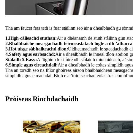
Tha am faucet fras teth is fuar stàilinn seo air a dhealbhadh gu sòn
1.High-càileachd stuthan:
Air a dhèanamh de stuth stàilinn gun st
2.
Bhalbhaiche measgachadh teirmeastatach togte a dh ’atharrai
3.Hot uisge sàbhailteachd dìon:
Uidheamachadh le sgeadachadh airs
4.Safety agus earbsachd:
Air a dhealbhadh le inneal dìon-aodion g
Stàladh 5.Easy:
A ’tighinn le stiùireadh stàlaidh mionaideach, a’ sì
6.Simple agus eireachdail:
Air a dhealbhadh le coltas sìmplidh agus
Tha an toradh seo na fhìor ghoireas airson bhalbhaichean measgachad
sìmplidh agus eireachdail.Bidh e a ’toirt seachad eòlas fras comhfhur
Pròiseas Riochdachaidh