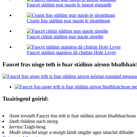
Faucet stàilinn gun staoin le inneal-glanaidh
Ceann fras stàilinn gun staoin le sleamhnag
Faucet cidsin stàilinn gun staoin singilte
Faucet stàilinn stainless dà chidsin Hole Lever
Faucet fras uisge teth is fuar stàilinn airson bhalb
Tuairisgeul goirid:
Ainm toraidh:
Faucet fras teth is fuar stàilinn airson bhalbhaiche
Stuth:
Stàilinn nach meirg
Iarrtas:
Taigh-beag
Modh smachd uisge a-muigh:
làmh singilte agus smachd dùbailte